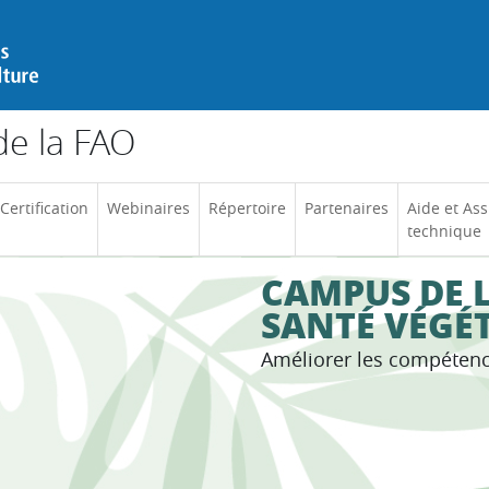
e la FAO
Certification
Webinaires
Répertoire
Partenaires
Aide et Ass
technique
CAMPUS DE L
SANTÉ VÉGÉ
Améliorer les compéten