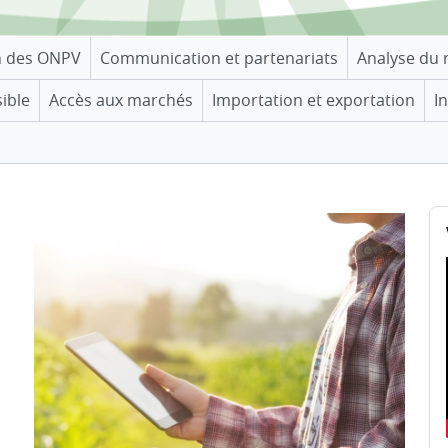
n des ONPV
Communication et partenariats
Analyse du 
sible
Accès aux marchés
Importation et exportation
I
B
Pa