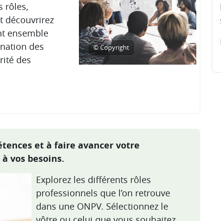
 rôles,
t découvrirez
ent ensemble
ination des
© Copyright
rité des
tences et à faire avancer votre
 à vos besoins.
Explorez les différents rôles
professionnels que l’on retrouve
dans une ONPV. Sélectionnez
le
v
ôtre ou cel
ui
que vous souhaitez