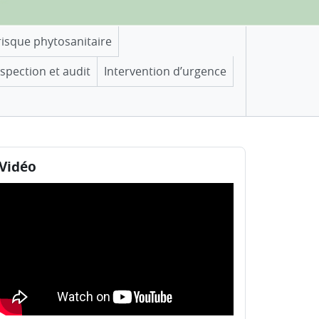
risque phytosanitaire
nspection et audit
Intervention d’urgence
locs
sser Vidéo
Vidéo