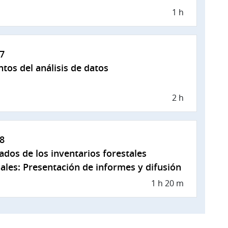
1 h
7
tos del análisis de datos
2 h
8
ados de los inventarios forestales
ales: Presentación de informes y difusión
1 h 20 m