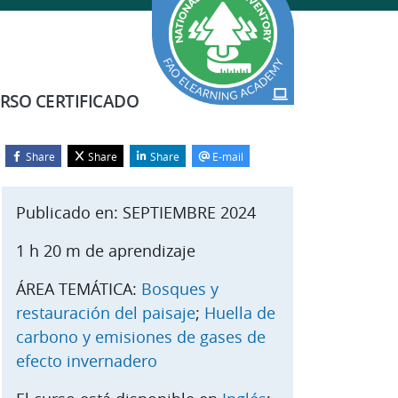
RSO CERTIFICADO
Share
Share
Share
E-mail
Bloques
alta Iniciar el curso
Publicado en: SEPTIEMBRE 2024
1 h 20 m de aprendizaje
ÁREA TEMÁTICA:
Bosques y
restauración del paisaje
;
Huella de
carbono y emisiones de gases de
efecto invernadero