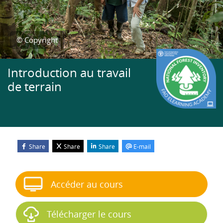
© Copyright
Introduction au travail
de terrain
Share
Share
Share
E-mail
Blocs
Passer Démarrer le cours
Accéder au cours
Télécharger le cours