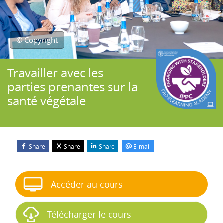
© Copyright
Travailler avec les
parties prenantes sur la
santé végétale
Share
Share
Share
E-mail
Blocs
Passer Démarrer le cours
Accéder au cours
Télécharger le cours