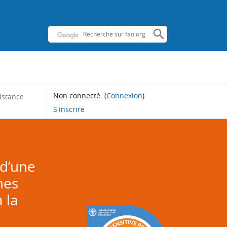
Non connecté.
(
Connexion
)
istance
S'inscrire
d’une
mes
 la