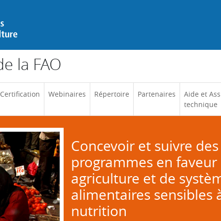
e la FAO
Certification
Webinaires
Répertoire
Partenaires
Aide et Ass
technique
Concevoir et suivre des
programmes en faveur 
agriculture et de systè
alimentaires sensibles à
nutrition