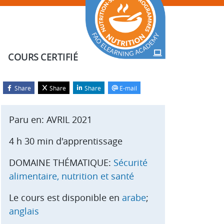
COURS CERTIFIÉ
Share
Share
Share
E-mail
Blocs
asser Démarrer le cours
Paru en: AVRIL 2021
4 h 30 min d'apprentissage
DOMAINE THÉMATIQUE:
Sécurité
alimentaire, nutrition et santé
Le cours est disponible en
arabe
;
anglais