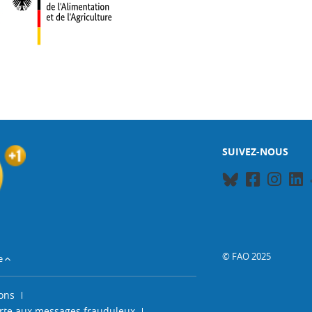
SUIVEZ-NOUS
© FAO 2025
e
ons
rte aux messages frauduleux