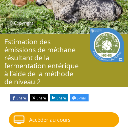
© Copyright
Estimation des
émissions de méthane
résultant de la
fermentation entérique
à l’aide de la méthode
de niveau 2
Share
Share
Share
E-mail
Blocs
Passer Démarrer le cours
Accéder au cours