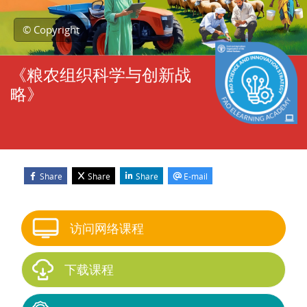
© Copyright
《粮农组织科学与创新战
略》
Share
Share
Share
E-mail
版块
跳过 Start course
访问网络课程
下载课程