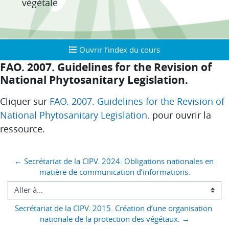
végétale
Ouvrir l’index du cours
Ouvrir l’index du cours
FAO. 2007. Guidelines for the Revision of
National Phytosanitary Legislation.
Conditions d’achèvement
Cliquer sur
FAO. 2007. Guidelines for the Revision of
National Phytosanitary Legislation.
pour ouvrir la
ressource.
Blocs
← Secrétariat de la CIPV. 2024. Obligations nationales en 
matière de communication d’informations.
Aller à…
Secrétariat de la CIPV. 2015. Création d’une organisation 
nationale de la protection des végétaux. →