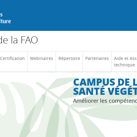
e la FAO
Certification
Webinaires
Répertoire
Partenaires
Aide et Ass
technique
CAMPUS DE L
SANTÉ VÉGÉ
Améliorer les compéten