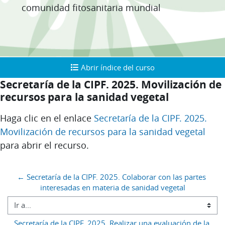
comunidad fitosanitaria mundial
Abrir índice del curso
Abrir índice del curso
Secretaría de la CIPF. 2025. Movilización de
recursos para la sanidad vegetal
Requisitos de finalización
Haga clic en el enlace
Secretaría de la CIPF. 2025.
Movilización de recursos para la sanidad vegetal
para abrir el recurso.
Bloques
← Secretaría de la CIPF. 2025. Colaborar con las partes 
interesadas en materia de sanidad vegetal
Ir a...
Secretaría de la CIPF. 2025. Realizar una evaluación de la 