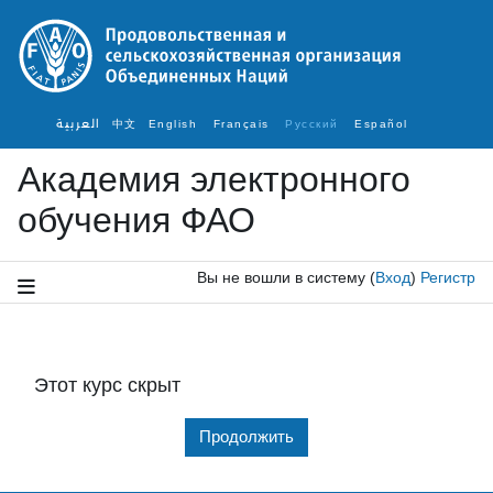
Перейти к основному содержанию
العربية
中文
English ‎
Français ‎
Русский ‎
Español ‎
Академия электронного
обучения ФАО
Вы не вошли в систему
(
Вход
)
Регистр
Этот курс скрыт
Продолжить