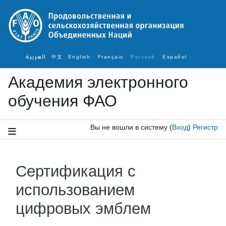
Перейти к основному содержанию
العربية
中文
English ‎
Français ‎
Русский ‎
Español ‎
Академия электронного
обучения ФАО
Вы не вошли в систему
(
Вход
)
Регистр
Сертификация с
использованием
цифровых эмблем