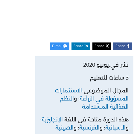
E-mail
Share
Share
Share
لكتل
وز بداية الدورة
نشر في:يونيو 2020
3 ساعات للتعليم
المجال الموضوعي-
الاستثمارات
المسؤولة في الزراعة
؛ و
النظم
الغذائية المستدامة
هذه الدورة متاحة في اللغة
الإنجليزية
؛
و
الاسبانية
؛ و
الفرنسية
؛ و
الصينية