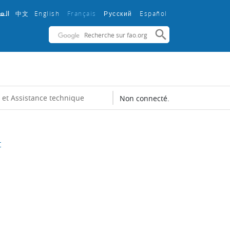
中文
English ‎
Français ‎
Español ‎
الع
Русский ‎
 et Assistance technique
Non connecté.
t