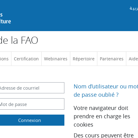
ربية
e la FAO
ions
Certification
Webinaires
Répertoire
Partenaires
Aide
re de création de compte
resse de courriel
Nom d’utilisateur ou mo
de passe oublié ?
ot de passe
Votre navigateur doit
prendre en charge les
Connexion
cookies
Des cours peuvent être