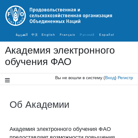
Перейти к основному содержанию
العربية
中文
English ‎
Français ‎
Русский ‎
Español ‎
Академия электронного
обучения ФАО
Вы не вошли в систему
(
Вход
)
Регистр
Об Академии
Требуемые условия завершения
Академия
электронного обучения ФАО
предоставляет возможности повышения