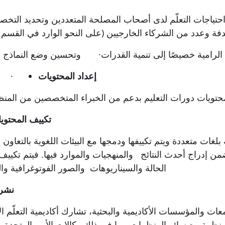
م احتياجات التعلّم لدى أصحاب المصلحة المتعددين
وتحديد
التخصص
هدفة وعدد من
الشركاء
الخارجيين
(على النحو الوارد في القس
الرامية خصيصًا إلى تنمية القدرات
·
وتحسين وضع النماذج وا
إعداد المحتويات
·
محتويات دورات التعليم بدعم من الخبراء المتخصصين من المن
تكييف المحتويا
 بلغات متعددة ويتم تكييفها
ودمجها
مع البيئات اللغوية بالتعاون 
ضمن إدراج
أحدث النتائج
والمنهجيات والموارد فيها. فيتم تكيي
الحالة والسيناريوهات
والصور الفوتوغرافية والم
نشر 
ات والمؤسسات الأكاديمية والبحثية، تشارك أكاديمية التعلّم الإ
المنظمة مع سائر المنظمات، بما في ذلك وكالات الأمم المتحدة 