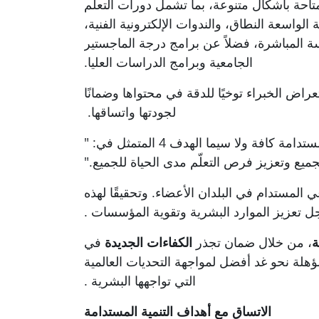
متاحة بأشكال متنوعة، بما تشمل دورات التعلّم
 الواسعة النطاق، والندوات الإلكترونية الفنية،
سة
المباشرة
، فضلاً عن برامج درجة الماجستير
الجامعية
وبرامج الدراسات العليا
.
ستعراض
الخبراء
توخيًا للدقة في محتواها وضمانًا
لجودتها واتساقها
.
افة ولا سيما الهدف 4 المتمثل في
" :
ميع وتعزيز فرص التعلّم مدى الحياة للجميع
".
ي المستدام في البلدان الأعضاء. وتحقيقًا لهذه
جل تعزيز الموارد البشرية وتقوية المؤسسات
.
ة
، من خلال ضمان تجذر
الكفاءات الجديدة
في
ؤهلة نحو
غد أفضل لمواجهة التحديات العالمية
التي تواجهها البشرية
.
الاتساق مع أهداف التنمية المستدامة