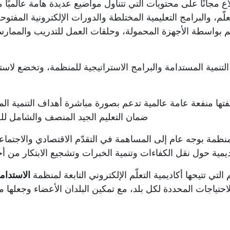
ع مجانًا على
محتويات
التي
تتناول مواضيع عديدة
هامة
عالميًا 
لّم، والبرامج التعليمية المختلطة والدورات الإلكترونية المفتوحة
لّم بواسطة الأجهزة المحمولة، وحلقات العمل
للتدريب
و
الممار
لتنمية المستدامة والبرامج الاستراتيجية للمنظمة، وتخضع لا
تها منفعة عامة عالمية تدعم بصورة مباشرة أهداف التنمية المستدامة ك
ضمان التعليم الجيد المنصف والشامل للج
للمنظمة بوجه عام إلى المساهمة في التقدّم الاقتصادي والاجتماع
ديمية
حول نقل الكفاءات وتنمية الخبرات وتشجيع الابتكار من أ
لتي تتيحها أكاديمية التعلّم الإلكتروني التابعة لمنظمة
الاستدام
احتياجات المحددة لكل بلد، مع تمكين البلدان الأعضاء وجعلها م