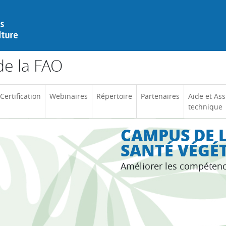
e la FAO
Certification
Webinaires
Répertoire
Partenaires
Aide et Ass
technique
CAMPUS DE L
SANTÉ VÉGÉ
Améliorer les compéten