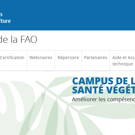
e la FAO
Certification
Webinaires
Répertoire
Partenaires
Aide et Ass
technique
CAMPUS DE L
SANTÉ VÉGÉ
Améliorer les compéten