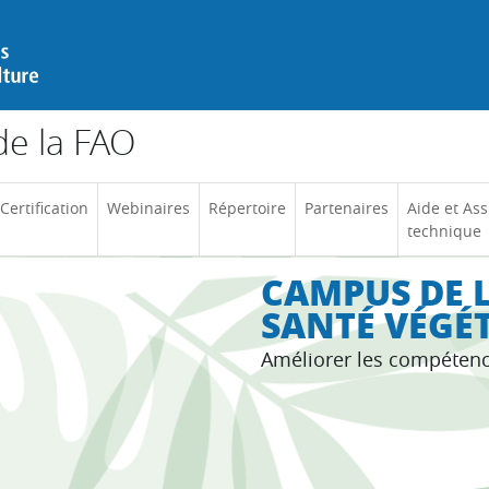
e la FAO
Certification
Webinaires
Répertoire
Partenaires
Aide et Ass
technique
CAMPUS DE L
SANTÉ VÉGÉ
Améliorer les compéten