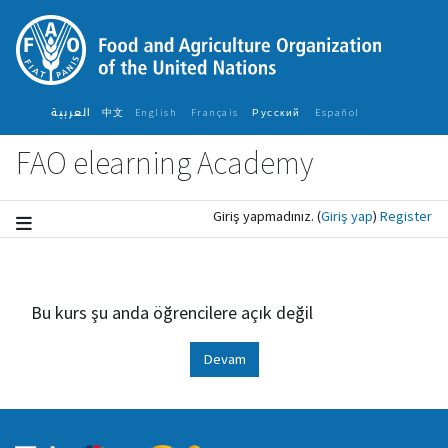
Ana içeriğe git
العربية
中文
English ‎
Français ‎
Español ‎
Русский ‎
FAO elearning Academy
Giriş yapmadınız.
(
Giriş yap
)
Register
Bu kurs şu anda öğrencilere açık değil
Devam