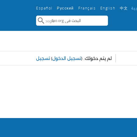
ية
中文
English ‎
Français ‎
Español ‎
Русский ‎
لم يتم دخولك.
(
تسجيل الدخول
)
تسجيل