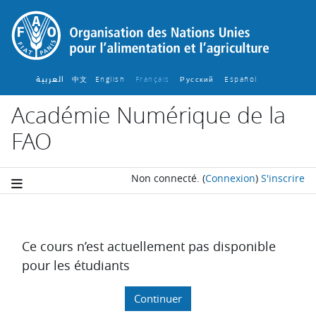
Passer au contenu principal
العربية
中文
English ‎
Français ‎
Español ‎
Русский ‎
Académie Numérique de la
FAO
Non connecté.
(
Connexion
)
S'inscrire
Ce cours n’est actuellement pas disponible
pour les étudiants
Continuer