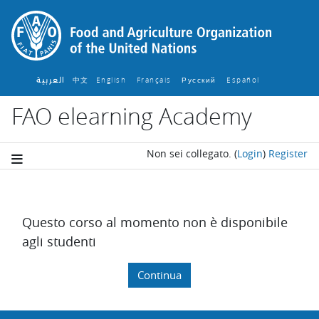
Vai al contenuto principale
العربية
中文
English ‎
Français ‎
Español ‎
Русский ‎
FAO elearning Academy
Non sei collegato.
(
Login
)
Register
Questo corso al momento non è disponibile
agli studenti
Continua