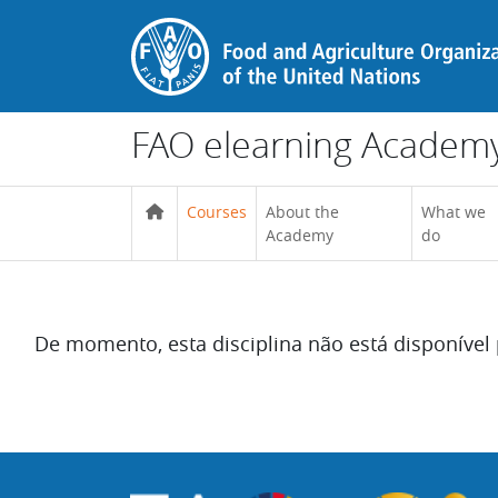
Ir para o conteúdo principal
FAO elearning Academ
Courses
About the
What we
Academy
do
De momento, esta disciplina não está disponível