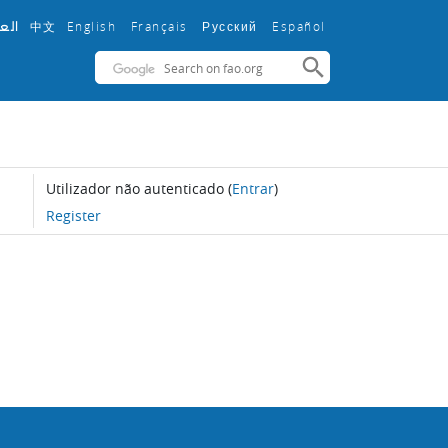
中文
English ‎
Français ‎
Español ‎
الع
Русский ‎
Utilizador não autenticado
(
Entrar
)
Register