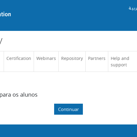
ربية
y
Certification
Webinars
Repository
Partners
Help and
support
 para os alunos
Continuar