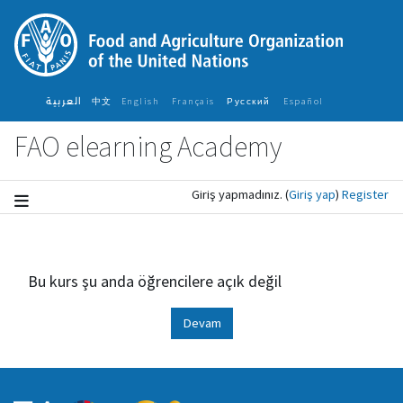
Ana içeriğe git
العربية
中文
English ‎
Français ‎
Español ‎
Русский ‎
FAO elearning Academy
Giriş yapmadınız.
(
Giriş yap
)
Register
Bu kurs şu anda öğrencilere açık değil
Devam