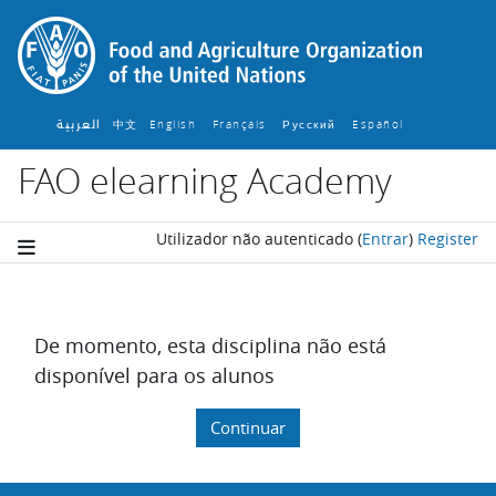
Ir para o conteúdo principal
العربية
中文
English ‎
Français ‎
Español ‎
Русский ‎
FAO elearning Academy
Utilizador não autenticado
(
Entrar
)
Register
De momento, esta disciplina não está
disponível para os alunos
Continuar