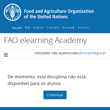
Ir para o conteúdo principal
العربية
中文
English ‎
Français ‎
Español ‎
Русский ‎
FAO elearning Academy
Utilizador não autenticado
(
Entrar
)
Register
De momento, esta disciplina não está
disponível para os alunos
Continuar