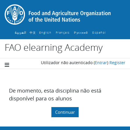
Ir para o conteúdo principal
العربية
中文
English ‎
Français ‎
Español ‎
Русский ‎
FAO elearning Academy
Utilizador não autenticado
(
Entrar
)
Register
De momento, esta disciplina não está
disponível para os alunos
Continuar