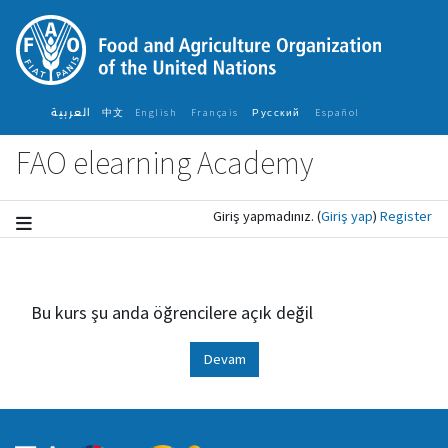
Ana içeriğe git
العربية
中文
English ‎
Français ‎
Español ‎
Русский ‎
FAO elearning Academy
Giriş yapmadınız.
(
Giriş yap
)
Register
Bu kurs şu anda öğrencilere açık değil
Devam