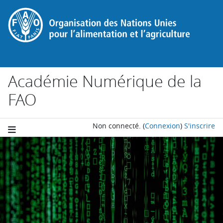
Passer au contenu principal
Académie Numérique de la
FAO
Non connecté.
(
Connexion
)
S'inscrire