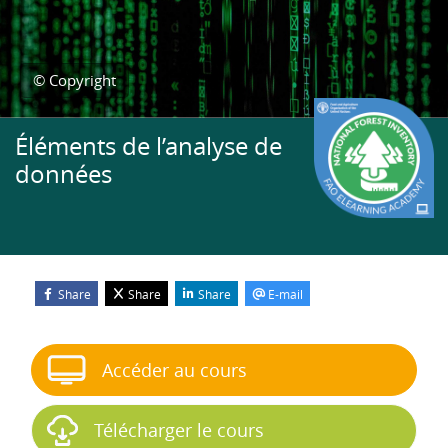
© Copyright
Éléments de l’analyse de
données
Share
Share
Share
E-mail
Blocs
Passer Démarrer le cours
Accéder au cours
Télécharger le cours