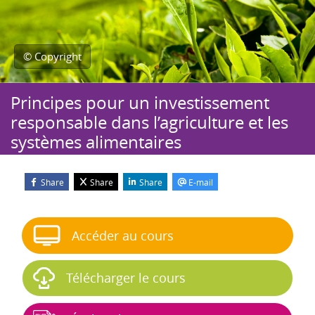
© Copyright
Principes pour un investissement
responsable dans l’agriculture et les
systèmes alimentaires
Share
Share
Share
E-mail
Blocs
Passer Démarrer le cours
Accéder au cours
Télécharger le cours