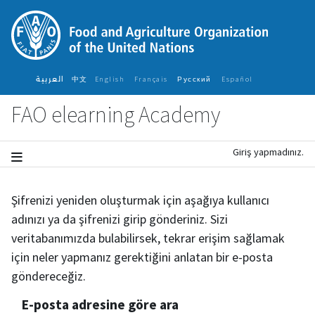
Ana içeriğe git
العربية
中文
English ‎
Français ‎
Español ‎
Русский ‎
FAO elearning Academy
Giriş yapmadınız.
Şifrenizi yeniden oluşturmak için aşağıya kullanıcı
adınızı ya da şifrenizi girip gönderiniz. Sizi
veritabanımızda bulabilirsek, tekrar erişim sağlamak
için neler yapmanız gerektiğini anlatan bir e-posta
göndereceğiz.
E-posta adresine göre ara