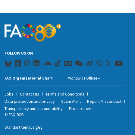
FOLLOW US ON
FAO Organizational Chart
Worldwide Offices
Jobs
Contact us
Terms and Conditions
Data protection and privacy
Scam Alert
Report Misconduct
Transparency and accountability
Procurement
© FAO 2025
Standart temaya geç