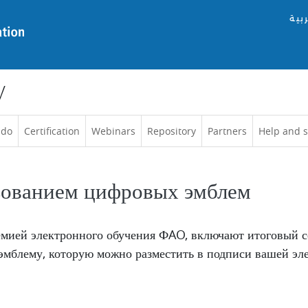
ربية
y
 do
Certification
Webinars
Repository
Partners
Help and 
зованием цифровых эмблем
емией электронного обучения ФAO, включают итоговый 
 эмблему, которую можно разместить в подписи вашей эл