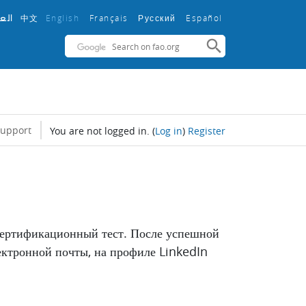
中文
English ‎
Français ‎
Español ‎
الع
Русский ‎
support
You are not logged in.
(
Log in
)
Register
сертификационный тест. После успешной
ектронной почты, на профиле LinkedIn