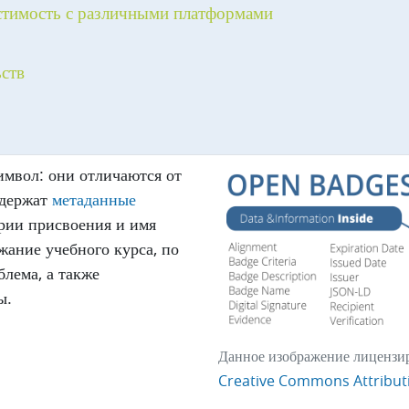
стимость с различными платформами
ств
имвол: они отличаются от
одержат
метаданные
ерии присвоения и имя
жание учебного курса, по
блема, а также
ы.
Данное изображение лицензир
Creative Commons Attributi