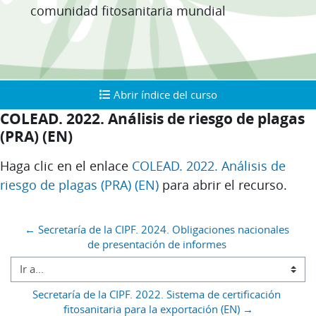
comunidad fitosanitaria mundial
Abrir índice del curso
Abrir índice del curso
COLEAD. 2022. Análisis de riesgo de plagas
(PRA) (EN)
Requisitos de finalización
Haga clic en el enlace
COLEAD. 2022. Análisis de
riesgo de plagas (PRA) (EN)
para abrir el recurso.
Bloques
← Secretaría de la CIPF. 2024. Obligaciones nacionales 
de presentación de informes 
Ir a...
Secretaría de la CIPF. 2022. Sistema de certificación 
fitosanitaria para la exportación (EN) →