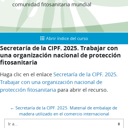
comunidad fitosanitaria mundial
Abrir índice del curso
Abrir índice del curso
Secretaría de la CIPF. 2025. Trabajar con
una organización nacional de protección
fitosanitaria
Requisitos de finalización
Haga clic en el enlace
Secretaría de la CIPF. 2025.
Trabajar con una organización nacional de
protección fitosanitaria
para abrir el recurso.
Bloques
← Secretaría de la CIPF. 2025. Material de embalaje de 
madera utilizado en el comercio internacional
Ir a...