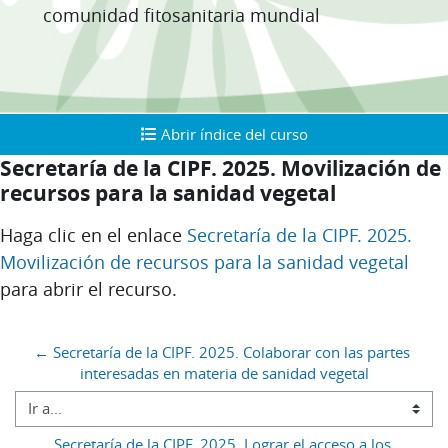
comunidad fitosanitaria mundial
Abrir índice del curso
Abrir índice del curso
Secretaría de la CIPF. 2025. Movilización de
recursos para la sanidad vegetal
Requisitos de finalización
Haga clic en el enlace
Secretaría de la CIPF. 2025.
Movilización de recursos para la sanidad vegetal
para abrir el recurso.
Bloques
← Secretaría de la CIPF. 2025. Colaborar con las partes 
interesadas en materia de sanidad vegetal
Ir a...
Secretaría de la CIPF. 2025. Lograr el acceso a los 