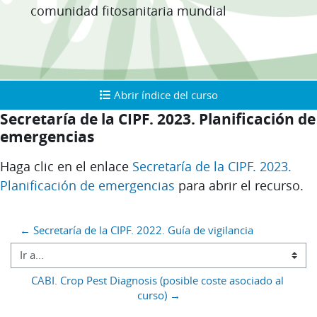
comunidad fitosanitaria mundial
Abrir índice del curso
Abrir índice del curso
Secretaría de la CIPF. 2023. Planificación de
emergencias
Requisitos de finalización
Haga clic en el enlace
Secretaría de la CIPF. 2023.
Planificación de emergencias
para abrir el recurso.
Bloques
← Secretaría de la CIPF. 2022. Guía de vigilancia
Ir a...
CABI. Crop Pest Diagnosis (posible coste asociado al 
curso) →