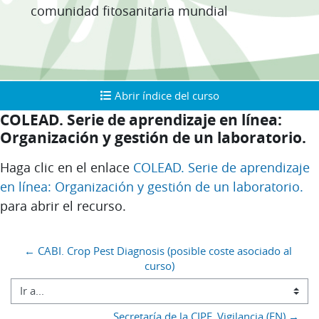
comunidad fitosanitaria mundial
Abrir índice del curso
Abrir índice del curso
COLEAD. Serie de aprendizaje en línea:
Organización y gestión de un laboratorio.
Requisitos de finalización
Haga clic en el enlace
COLEAD. Serie de aprendizaje
en línea: Organización y gestión de un laboratorio.
para abrir el recurso.
Bloques
← CABI. Crop Pest Diagnosis (posible coste asociado al 
curso)
Ir a...
Secretaría de la CIPF. Vigilancia (EN) →