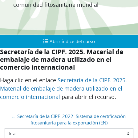
comunidad fitosanitaria mundial
Abrir índice del curso
Abrir índice del curso
Secretaría de la CIPF. 2025. Material de
embalaje de madera utilizado en el
comercio internacional
Requisitos de finalización
Haga clic en el enlace
Secretaría de la CIPF. 2025.
Material de embalaje de madera utilizado en el
comercio internacional
para abrir el recurso.
Bloques
← Secretaría de la CIPF. 2022. Sistema de certificación 
fitosanitaria para la exportación (EN)
Ir a...