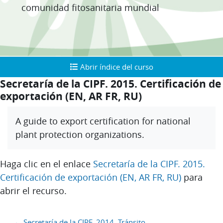
comunidad fitosanitaria mundial
Abrir índice del curso
Abrir índice del curso
Secretaría de la CIPF. 2015. Certificación de
exportación (EN, AR FR, RU)
Requisitos de finalización
A guide to export certification for national
plant protection organizations.
Haga clic en el enlace
Secretaría de la CIPF. 2015.
Certificación de exportación (EN, AR FR, RU)
para
abrir el recurso.
Bloques
← Secretaría de la CIPF. 2014. Tránsito