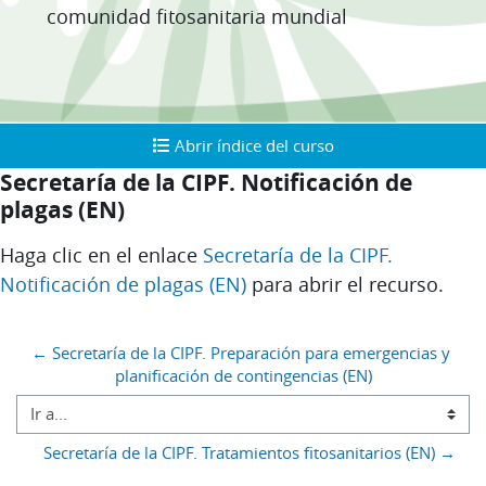
comunidad fitosanitaria mundial
Abrir índice del curso
Abrir índice del curso
Secretaría de la CIPF. Notificación de
plagas (EN)
Requisitos de finalización
Haga clic en el enlace
Secretaría de la CIPF.
Notificación de plagas (EN)
para abrir el recurso.
Bloques
← Secretaría de la CIPF. Preparación para emergencias y 
planificación de contingencias (EN)
Ir a...
Secretaría de la CIPF. Tratamientos fitosanitarios (EN) →