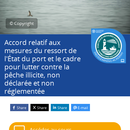
© Copyright
Accord relatif aux
mesures du ressort de
l'État du port et le cadre
pour lutter contre la
pêche illicite, non
déclarée et non
réglementée
Share
Share
Share
E-mail
Blocs
Passer Démarrer le cours
Accéder au cours