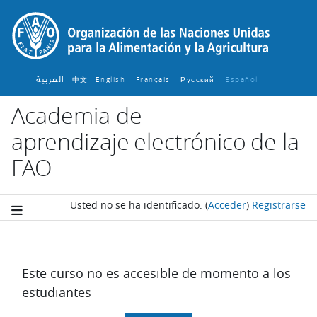
Salta al contenido principal
العربية
中文
English ‎
Français ‎
Español ‎
Русский ‎
Academia de
aprendizaje electrónico de la
FAO
Usted no se ha identificado.
(
Acceder
)
Registrarse
Este curso no es accesible de momento a los
estudiantes