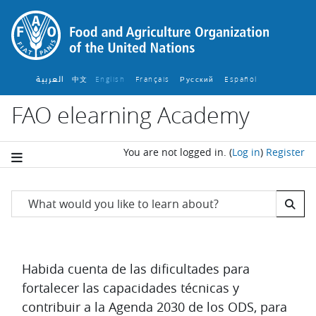
Skip to main content
العربية
中文
English ‎
Français ‎
Español ‎
Русский ‎
FAO elearning Academy
You are not logged in.
(
Log in
)
Register
Blocks
Skip FAO Search
Asociados
Completion requirements
Habida cuenta de las dificultades para
fortalecer las capacidades técnicas y
contribuir a la Agenda 2030 de los ODS, para