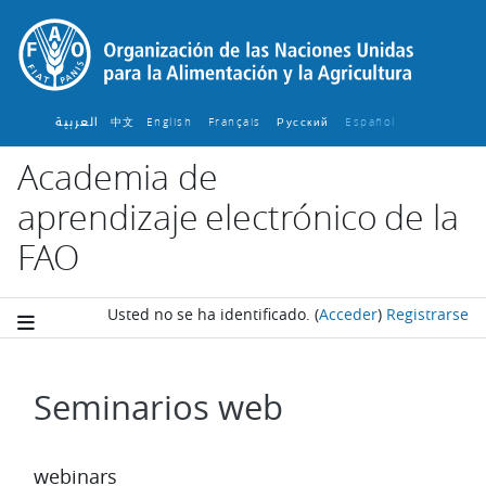
Salta al contenido principal
العربية
中文
English ‎
Français ‎
Español ‎
Русский ‎
Academia de
aprendizaje electrónico de la
FAO
Usted no se ha identificado.
(
Acceder
)
Registrarse
Seminarios web
Requisitos de finalización
webinars