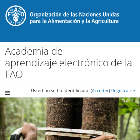
Salta al contenido principal
Academia de
aprendizaje electrónico de la
FAO
Usted no se ha identificado.
(
Acceder
)
Registrarse