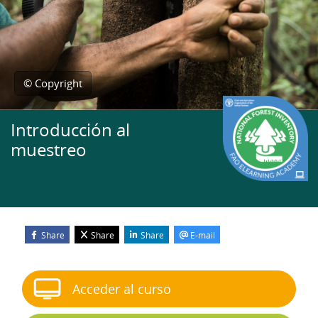
© Copyright
Introducción al
muestreo
Share
Share
Share
E-mail
Bloques
Salta Iniciar el curso
Acceder al curso