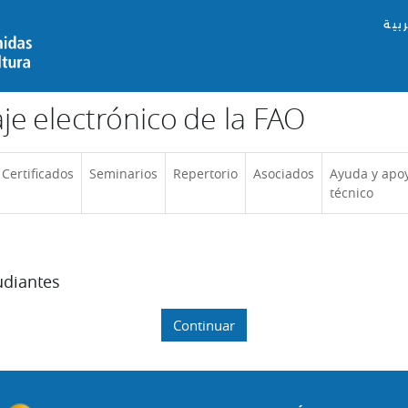
ربية
e electrónico de la FAO
Certificados
Seminarios
Repertorio
Asociados
Ayuda y apo
técnico
udiantes
Continuar