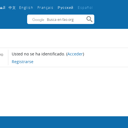
中文
English ‎
Français ‎
Español ‎
الع
Русский ‎
Usted no se ha identificado.
(
Acceder
)
yo
Registrarse