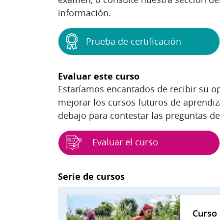
información.
Prueba de certificación
Evaluar este curso
Estaríamos encantados de recibir su op
mejorar los cursos futuros de aprendiza
debajo para contestar las preguntas de
Evaluar el curso
Bloques
Serie de cursos
Curso 