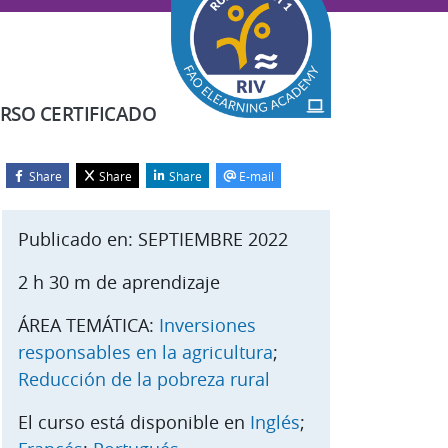
RSO CERTIFICADO
Share
Share
Share
E-mail
Bloques
alta Iniciar el curso
Publicado en: SEPTIEMBRE 2022
2 h 30 m de aprendizaje
ÁREA TEMÁTICA:
Inversiones
responsables en la agricultura
;
Reducción de la pobreza rural
El curso está disponible en
Inglés
;