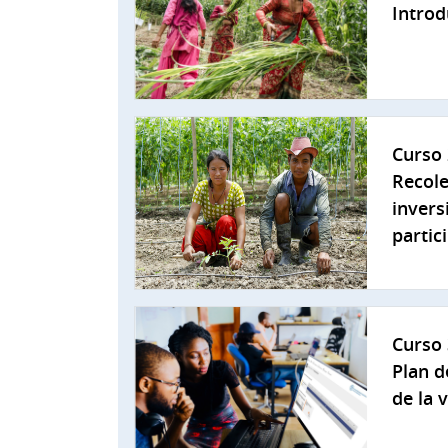
Introd
Curso 
Recole
invers
partic
Curso 
Plan d
de la 