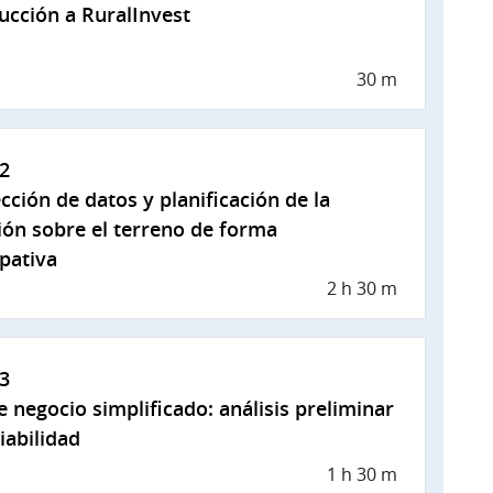
ucción a RuralInvest
30 m
2
cción de datos y planificación de la
ión sobre el terreno de forma
ipativa
2 h 30 m
3
e negocio simplificado: análisis preliminar
viabilidad
1 h 30 m