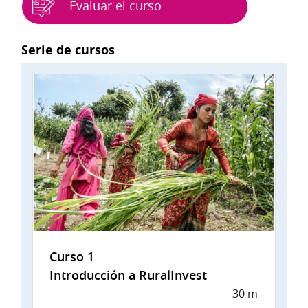
Evaluar el curso
Bloques
Serie de cursos
Curso 1
Introducción a RuralInvest
30 m