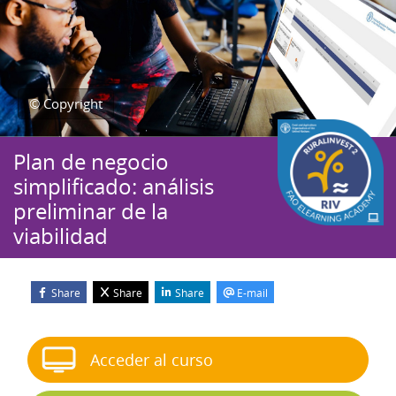
© Copyright
Plan de negocio
simplificado: análisis
preliminar de la
viabilidad
Share
Share
Share
E-mail
Bloques
Salta Iniciar el curso
Acceder al curso